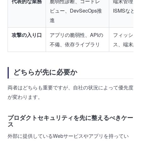
代表的な業務
脆弱性診断、コードレ
端末管理、
ビュー、DevSecOps推
ISMSなど
進
攻撃の入り口
アプリの脆弱性、APIの
フィッシン
不備、依存ライブラリ
ス、端末紛
どちらが先に必要か
両者はどちらも重要ですが、自社の状況によって優先度
が変わります。
プロダクトセキュリティを先に整えるべきケー
ス
外部に提供しているWebサービスやアプリを持ってい